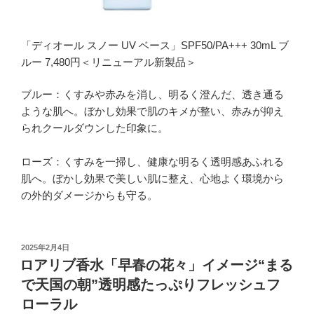
「ディオール スノー UV ベース」SPF50/PA+++ 30mL ブ
ルー 7,480円＜リニューアル新製品＞
ブルー：くすみや赤みを消し、明るく澄んだ、透き通る
ような肌へ。ぼかし効果で肌のキメが整い、赤みが抑え
られクールダウンした印象に。
ローズ：くすみを一掃し、健康な明るく透明感あふれる
肌へ。ぼかし効果で美しい肌に整え、心地よく環境から
の外的ダメージからも守る。
投
2025年2月4日
稿
ロアリブ香水「早春の花々」イメージ“まる
日:
で天国の朝”透明感たっぷりフレッシュフ
ローラル