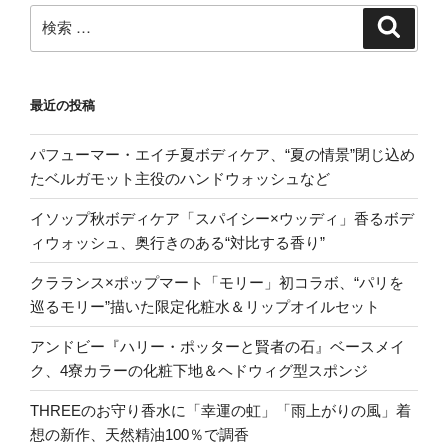
検
検
索
索:
最近の投稿
パフューマー・エイチ夏ボディケア、“夏の情景”閉じ込め
たベルガモット主役のハンドウォッシュなど
イソップ秋ボディケア「スパイシー×ウッディ」香るボデ
ィウォッシュ、奥行きのある“対比する香り”
クラランス×ポップマート「モリー」初コラボ、“パリを
巡るモリー”描いた限定化粧水＆リップオイルセット
アンドビー『ハリー・ポッターと賢者の石』ベースメイ
ク、4寮カラーの化粧下地＆ヘドウィグ型スポンジ
THREEのお守り香水に「幸運の虹」「雨上がりの風」着
想の新作、天然精油100％で調香