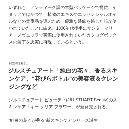
いずれも、アンティーク調の本型パッケージで提供。イ
タリアではかつて、植物のエキスやエッセンシャルオイ
ルなどの貴重品を運ぶため、優雅な装飾を施した箱が使
われていたことに由来。1800年代後半にサンタ・マリ
ア・ノヴェッラで実際に使用されていたカタログボック
スの装丁を忠実に再現しているという。
投
2025年2月3日
稿
ジルスチュアート「純白の花々」香るスキ
日:
ンケア、“花びらボトル”の美容液＆クレン
ジングなど
ジルスチュアート ビューティ(JILLSTUART Beauty)のス
キンケア「キー クリア フラワー」が新発売される。
“純白の花々が香る”新スキンケアシリーズ誕生