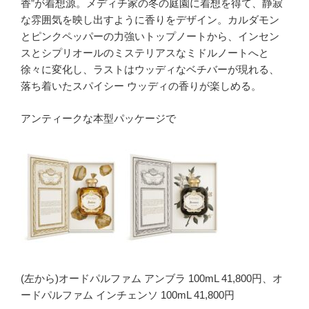
香”が着想源。メディチ家の冬の庭園に着想を得て、静寂
な雰囲気を映し出すように香りをデザイン。カルダモン
とピンクペッパーの力強いトップノートから、インセン
スとシプリオールのミステリアスなミドルノートへと
徐々に変化し、ラストはウッディなベチバーが現れる、
落ち着いたスパイシー ウッディの香りが楽しめる。
アンティークな本型パッケージで
(左から)オードパルファム アンブラ 100mL 41,800円、オ
ードパルファム インチェンソ 100mL 41,800円