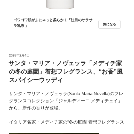
ゴワゴワ肌がふにゃっと柔らかく「注目のサラサ
気になる
ラ乳液 」
投
2025年2月4日
稿
サンタ・マリア・ノヴェッラ「メディチ家
日:
の冬の庭園」着想フレグランス、“お香”風
スパイシーウッディ
サンタ・マリア・ノヴェッラ(Santa Maria Novella)のフレ
グランスコレクション「ジャルディーニ メディチェイ」
から、新作の香りが登場。
イタリア名家・メディチ家の“冬の庭園”着想フレグランス