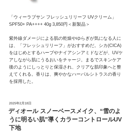
「ウィーラブサン フレッシュリリーフ UVクリーム」
SPF50+ PA++++ 40g 3,850円＜新製品＞
紫外線ダメージによる肌の乾燥やゆらぎが気になる人に
は、「フレッシュリリーフ」がおすすめだ。シカ(CICA)
をはじめとするハーブやナイアシンアミドなどが、UVケ
アしながら肌にうるおいをチャージ。まるでスキンケア
後のようにしっとりと保湿され、クリアな肌印象へと整
えてくれる。香りは、爽やかなハーバルシトラスの香り
を採用した。
投
2025年2月18日
稿
ディオール スノーベースメイク、“雪のよ
日:
うに明るい肌”導くカラーコントロールUV
下地