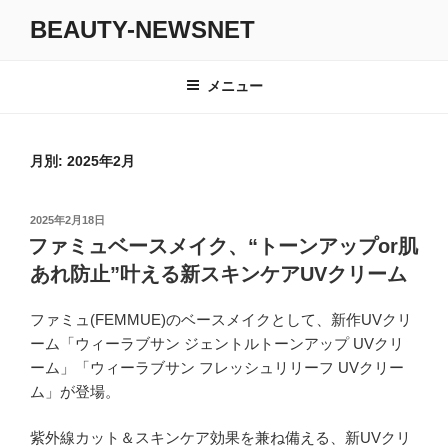
コ
BEAUTY-NEWSNET
ン
テ
ン
メニュー
ツ
へ
ス
月別: 2025年2月
キ
ッ
投
2025年2月18日
プ
稿
ファミュベースメイク、“トーンアップor肌
日:
あれ防止”叶える新スキンケアUVクリーム
ファミュ(FEMMUE)のベースメイクとして、新作UVクリ
ーム「ウィーラブサン ジェントルトーンアップ UVクリ
ーム」「ウィーラブサン フレッシュリリーフ UVクリー
ム」が登場。
紫外線カット＆スキンケア効果を兼ね備える、新UVクリ