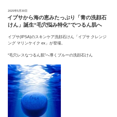
投
2025年5月30日
稿
イプサから海の恵みたっぷり「青の洗顔石
日:
けん」誕生“毛穴悩み特化”でつるん肌へ
イプサ(IPSA)のスキンケア洗顔石けん「イプサ クレンジ
ング マリンケイク ex」が登場。
“毛穴レスなつるん肌”へ導くブルーの洗顔石けん