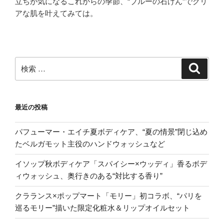
立ちが気になるこれからの季節、“ブルーの石けん”でクリ
アな肌を叶えてみては。
検
検
索
索:
最近の投稿
パフューマー・エイチ夏ボディケア、“夏の情景”閉じ込め
たベルガモット主役のハンドウォッシュなど
イソップ秋ボディケア「スパイシー×ウッディ」香るボデ
ィウォッシュ、奥行きのある“対比する香り”
クラランス×ポップマート「モリー」初コラボ、“パリを
巡るモリー”描いた限定化粧水＆リップオイルセット