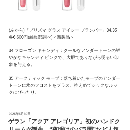
(左から)「プリズマ グラス アイシー プランパー」34,35
各6,600円(編集部調べ)＜新製品＞
34 フローズン キャンディ：クールなアンダートーンの鮮
やかなキャンディ ピンクで、大胆でありながら明るい印
象を与える。
35 アークティック モーブ：落ち着いたモーブのアンダー
トーンに氷のフロストをプラス。控えめでシックなルッ
クにぴったり。
投
2025年5月30日
稿
ゲラン「アクア アレゴリア」初のハンドク
日:
リームが誕生、“夜明けのバラ園”など人気