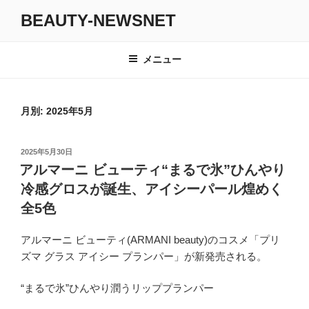
コ
BEAUTY-NEWSNET
ン
テ
ン
メニュー
ツ
へ
ス
月別: 2025年5月
キ
ッ
投
2025年5月30日
プ
稿
アルマーニ ビューティ“まるで氷”ひんやり
日:
冷感グロスが誕生、アイシーパール煌めく
全5色
アルマーニ ビューティ(ARMANI beauty)のコスメ「プリ
ズマ グラス アイシー プランパー」が新発売される。
“まるで氷”ひんやり潤うリッププランパー