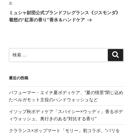
稿
ゲ
次
次
の
ー
ミュシャ財団公式ブランドフレグランス《ジスモンダ》
投
着想の“紅茶の香り”香水＆ハンドケア
シ
稿
ョ
ン
検
検
索
索:
最近の投稿
パフューマー・エイチ夏ボディケア、“夏の情景”閉じ込め
たベルガモット主役のハンドウォッシュなど
イソップ秋ボディケア「スパイシー×ウッディ」香るボデ
ィウォッシュ、奥行きのある“対比する香り”
クラランス×ポップマート「モリー」初コラボ、“パリを