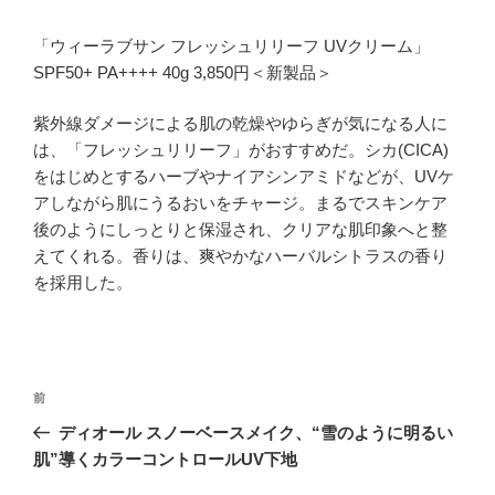
「ウィーラブサン フレッシュリリーフ UVクリーム」
SPF50+ PA++++ 40g 3,850円＜新製品＞
紫外線ダメージによる肌の乾燥やゆらぎが気になる人に
は、「フレッシュリリーフ」がおすすめだ。シカ(CICA)
をはじめとするハーブやナイアシンアミドなどが、UVケ
アしながら肌にうるおいをチャージ。まるでスキンケア
後のようにしっとりと保湿され、クリアな肌印象へと整
えてくれる。香りは、爽やかなハーバルシトラスの香り
を採用した。
投
過
前
稿
去
ディオール スノーベースメイク、“雪のように明るい
ナ
の
肌”導くカラーコントロールUV下地
ビ
投