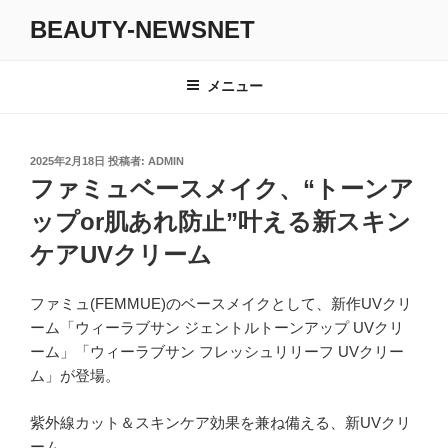
コ
BEAUTY-NEWSNET
ン
テ
ン
メニュー
ツ
へ
ス
投
2025年2月18日
投稿者:
ADMIN
キ
稿
ファミュベースメイク、“トーンア
日:
ッ
ップor肌あれ防止”叶える新スキン
プ
ケアUVクリーム
ファミュ(FEMMUE)のベースメイクとして、新作UVクリ
ーム「ウィーラブサン ジェントルトーンアップ UVクリ
ーム」「ウィーラブサン フレッシュリリーフ UVクリー
ム」が登場。
紫外線カット＆スキンケア効果を兼ね備える、新UVクリ
ーム