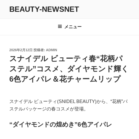
コ
BEAUTY-NEWSNET
ン
テ
ン
メニュー
ツ
へ
ス
投
2026年2月12日
投稿者:
ADMIN
キ
稿
スナイデル ビューティ春“花柄パ
日:
ッ
ステル”コスメ、ダイヤモンド輝く
プ
6色アイパレ＆花チャームリップ
スナイデル ビューティ(SNIDEL BEAUTY)から、“花柄”パ
ステルパッケージの春コスメが登場。
“ダイヤモンドの煌めき”6色アイパレ