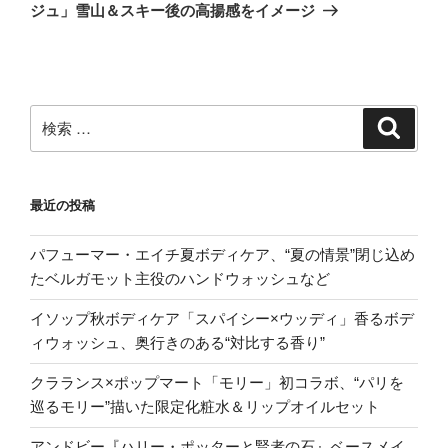
投
ジュ」雪山＆スキー後の高揚感をイメージ
シ
稿
ョ
ン
検
検
索
索:
最近の投稿
パフューマー・エイチ夏ボディケア、“夏の情景”閉じ込め
たベルガモット主役のハンドウォッシュなど
イソップ秋ボディケア「スパイシー×ウッディ」香るボデ
ィウォッシュ、奥行きのある“対比する香り”
クラランス×ポップマート「モリー」初コラボ、“パリを
巡るモリー”描いた限定化粧水＆リップオイルセット
アンドビー『ハリー・ポッターと賢者の石』ベースメイ