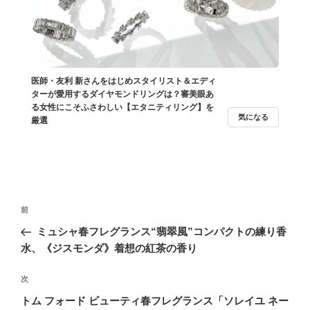
医師・友利 新さんをはじめスタイリスト＆エディ
ターが愛用するダイヤモンドリングは？審美眼あ
る女性にこそふさわしい【エタニティリング】を
気になる
厳選
投
過
前
稿
去
ミュシャ春フレグランス“翡翠風”コンパクトの練り香
ナ
の
水、《ジスモンダ》着想の紅茶の香り
ビ
投
稿
ゲ
次
次
の
ー
トム フォード ビューティ春フレグランス「ソレイユ ネー