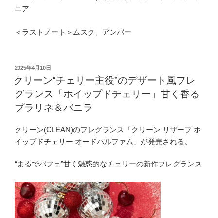
ニア
＜ラストノート＞ムスク、アンバー
投
2025年4月10日
稿
クリーン“チェリー主役”のデザート風フレ
日:
グランス「ホイップドチェリー」甘く香る
プラリネ＆バニラ
クリーン(CLEAN)のフレグランス「クリーン リザーブ ホ
イップドチェリー オードパルファム」が発売される。
“まるでパフェ”甘く魅惑的なチェリーの新作フレグランス