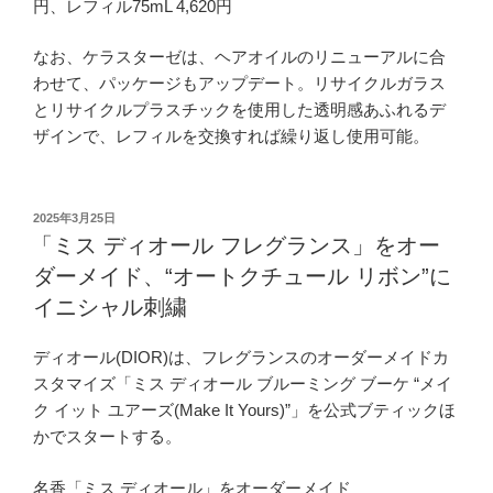
円、レフィル75mL 4,620円
なお、ケラスターゼは、ヘアオイルのリニューアルに合
わせて、パッケージもアップデート。リサイクルガラス
とリサイクルプラスチックを使用した透明感あふれるデ
ザインで、レフィルを交換すれば繰り返し使用可能。
投
2025年3月25日
稿
「ミス ディオール フレグランス」をオー
日:
ダーメイド、“オートクチュール リボン”に
イニシャル刺繍
ディオール(DIOR)は、フレグランスのオーダーメイドカ
スタマイズ「ミス ディオール ブルーミング ブーケ “メイ
ク イット ユアーズ(Make It Yours)”」を公式ブティックほ
かでスタートする。
名香「ミス ディオール」をオーダーメイド