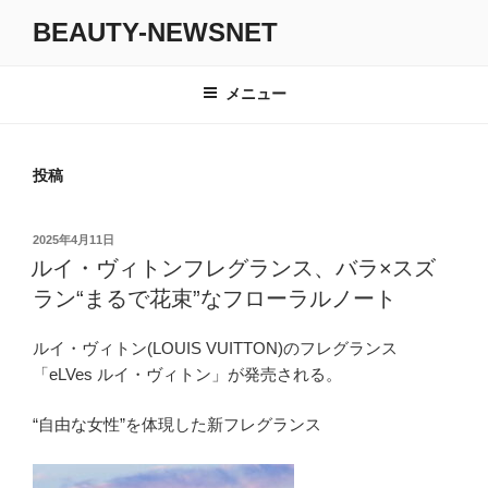
コ
BEAUTY-NEWSNET
ン
テ
ン
メニュー
ツ
へ
ス
投稿
キ
ッ
投
2025年4月11日
プ
稿
ルイ・ヴィトンフレグランス、バラ×スズ
日:
ラン“まるで花束”なフローラルノート
ルイ・ヴィトン(LOUIS VUITTON)のフレグランス
「eLVes ルイ・ヴィトン」が発売される。
“自由な女性”を体現した新フレグランス